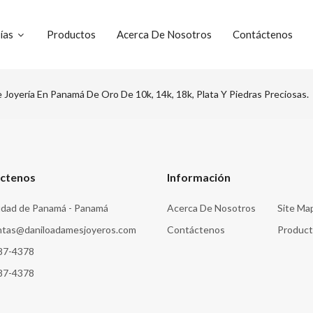
ías
Productos
Acerca De Nosotros
Contáctenos
Joyería En Panamá De Oro De 10k, 14k, 18k, Plata Y Piedras Preciosas.
ctenos
Información
dad de Panamá - Panamá
Acerca De Nosotros
Site Ma
ntas@daniloadamesjoyeros.com
Contáctenos
Produc
87-4378
87-4378